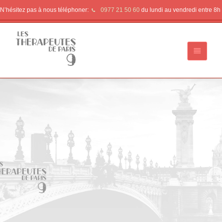
N’hésitez pas à nous téléphoner:
0977 21 50 60
du lundi au vendredi entre 8h 