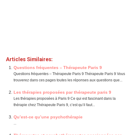
here
psychologue
marseille
click
here
psychologue
marseille
click here
hypnose
paris
click
here
hypnotherapie
paris
click
here
psychologue bordeaux
hypnose avignon
psychologue
nice
click
here
psychologue
paris
9
psychologue
lille
psychologue
lille
click here
psychologue
paris
9
psychologue
la reunion
psychologue
reunion
psychologue colmar
psychologue
lille
psychologue
nice
psychologue paris
3
psychologue
paris
19
psychologue
nouvelle
caledonie
psychologue
guadeloupe
psychologue
lille
psychologue
paris
5
psychologue
paris
13
psychologue
toulouse
psychologue
toulouse
psychologue paris
9
psychologue
montpellier
psychologue
nice
psychologue strasbourg
psychologue colmar
psychologue lille
psychologue
lille
psychologue annecy
psychologue lille
psychologue lyon
psychologue marseille
psychologue marseille
Articles Similaires:
Questions fréquentes – Thérapeute Paris 9
Questions fréquentes – Thérapeute Paris 9 Thérapeute Paris 9 Vous
trouverez dans ces pages toutes les réponses aux questions que...
Les thérapies proposées par thérapeute paris 9
Les thérapies proposées à Paris 9 Ce qui est fascinant dans la
thérapie chez Thérapeute Paris 9, c’est qu’il faut...
Qu’est-ce qu’une psychothérapie
...