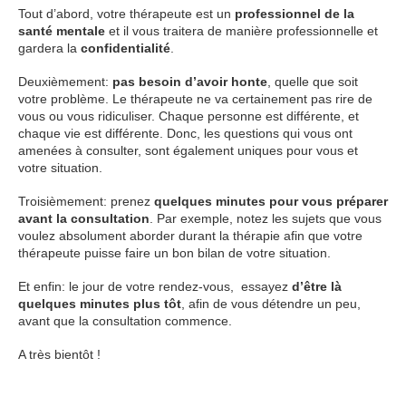
Tout d’abord, votre thérapeute est un
professionnel de la
santé mentale
et il vous traitera de manière professionnelle et
gardera la
confidentialité
.
Deuxièmement:
pas besoin d’avoir honte
, quelle que soit
votre problème. Le thérapeute ne va certainement pas rire de
vous ou vous ridiculiser. Chaque personne est différente, et
chaque vie est différente. Donc, les questions qui vous ont
amenées à consulter, sont également uniques pour vous et
votre situation.
Troisièmement: prenez
quelques minutes pour vous préparer
avant la consultation
. Par exemple, notez les sujets que vous
voulez absolument aborder durant la thérapie afin que votre
thérapeute puisse faire un bon bilan de votre situation.
Et enfin: le jour de votre rendez-vous, essayez
d’être là
quelques minutes plus tôt
, afin de vous détendre un peu,
avant que la consultation commence.
A très bientôt !
psychologue aix
en provence
click
here
psychologue
aix
en
provence
click
here
psychologue
aix
en provence
click here
psychologue
paris
click here
psychologue
marseille
click
here
psychologue marseille
click here
psychologue marseille
click